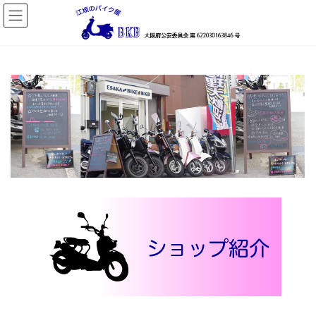
コ
ナ
ン
ビ
テ
ゲ
ン
ー
ツ
シ
へ
ョ
ス
ン
キ
に
ッ
移
プ
動