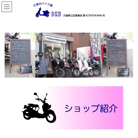
コ
ナ
ン
ビ
テ
ゲ
ン
ー
ツ
シ
へ
ョ
ス
ン
キ
に
ッ
移
プ
動