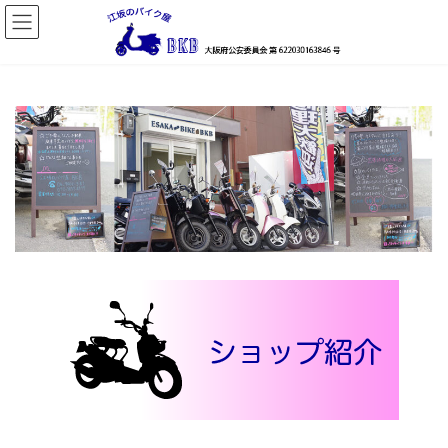
コ
ナ
ン
ビ
テ
ゲ
ン
ー
ツ
シ
へ
ョ
ス
ン
キ
に
ッ
移
プ
動