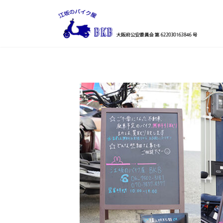
コ
ナ
ン
ビ
テ
ゲ
ン
ー
ツ
シ
へ
ョ
ス
ン
キ
に
ッ
移
プ
動