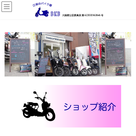
コ
ナ
ン
ビ
テ
ゲ
ン
ー
ツ
シ
へ
ョ
ス
ン
キ
に
ッ
移
プ
動