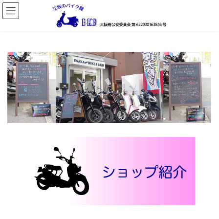
コ
ナ
ン
ビ
テ
ゲ
ン
ー
ツ
シ
へ
ョ
ス
ン
キ
に
ッ
移
プ
動