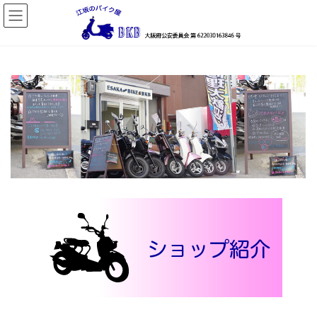
コ
ナ
ン
ビ
テ
ゲ
ン
ー
ツ
シ
へ
ョ
ス
ン
キ
に
ッ
移
プ
動