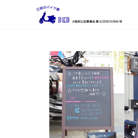
コ
ナ
ン
ビ
テ
ゲ
ン
ー
ツ
シ
へ
ョ
ス
ン
キ
に
ッ
移
プ
動