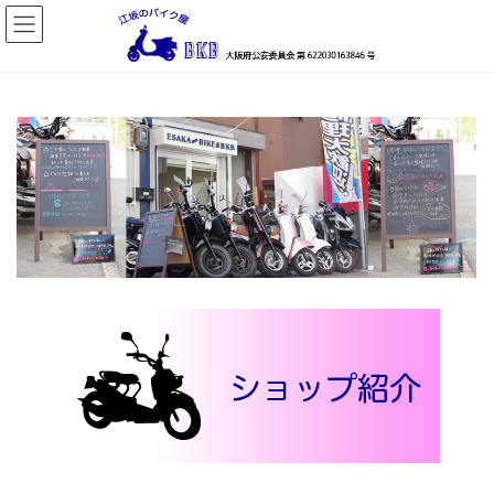
コ
ナ
ン
ビ
テ
ゲ
ン
ー
ツ
シ
へ
ョ
ス
ン
キ
に
ッ
移
プ
動