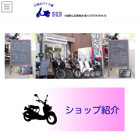
コ
ナ
ン
ビ
テ
ゲ
ン
ー
ツ
シ
へ
ョ
ス
ン
キ
に
ッ
移
プ
動