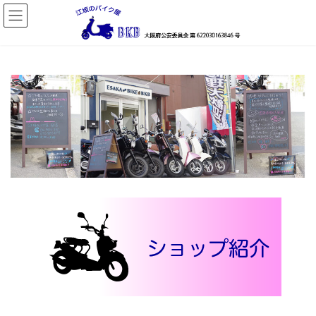
コ
ナ
ン
ビ
テ
ゲ
ン
ー
ツ
シ
へ
ョ
ス
ン
キ
に
ッ
移
プ
動