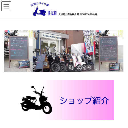
コ
ナ
ン
ビ
テ
ゲ
ン
ー
ツ
シ
へ
ョ
ス
ン
キ
に
ッ
移
プ
動