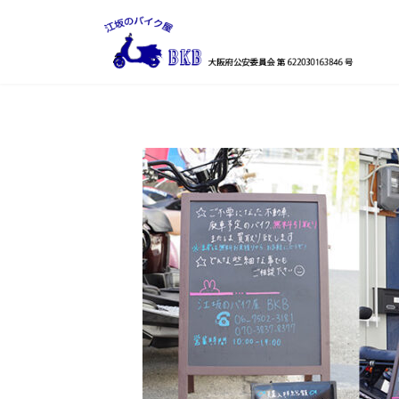
コ
ナ
ン
ビ
テ
ゲ
ン
ー
ツ
シ
へ
ョ
ス
ン
キ
に
ッ
移
プ
動