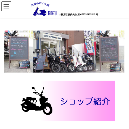
コ
ナ
ン
ビ
テ
ゲ
ン
ー
ツ
シ
へ
ョ
ス
ン
キ
に
ッ
移
プ
動