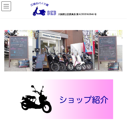
コ
ナ
ン
ビ
テ
ゲ
ン
ー
ツ
シ
へ
ョ
ス
ン
キ
に
ッ
移
プ
動