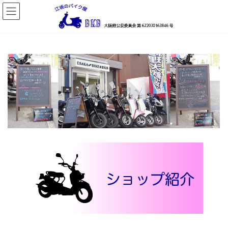
コ
ナ
ン
ビ
テ
ゲ
ン
ー
ツ
シ
へ
ョ
ス
ン
キ
に
ッ
移
プ
動