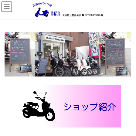
コ
ナ
ン
ビ
テ
ゲ
ン
ー
ツ
シ
へ
ョ
ス
ン
キ
に
ッ
移
プ
動