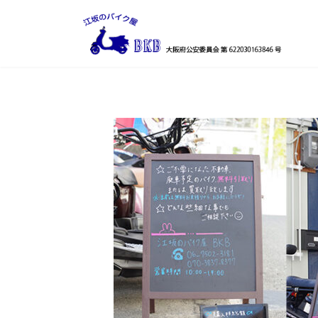
コ
ナ
ン
ビ
テ
ゲ
ン
ー
ツ
シ
へ
ョ
ス
ン
キ
に
ッ
移
プ
動