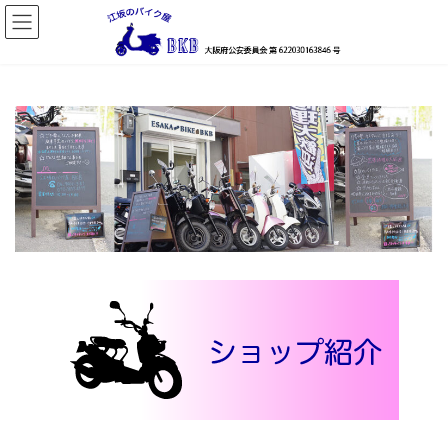
コ
ナ
ン
ビ
テ
ゲ
ン
ー
ツ
シ
へ
ョ
ス
ン
キ
に
ッ
移
プ
動