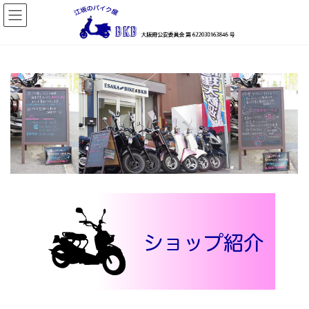
コ
ナ
ン
ビ
テ
ゲ
ン
ー
ツ
シ
へ
ョ
ス
ン
キ
に
ッ
移
プ
動