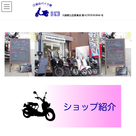
コ
ナ
ン
ビ
テ
ゲ
ン
ー
ツ
シ
へ
ョ
ス
ン
キ
に
ッ
移
プ
動