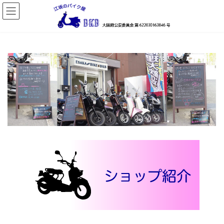
コ
ナ
ン
ビ
テ
ゲ
ン
ー
ツ
シ
へ
ョ
ス
ン
キ
に
ッ
移
プ
動