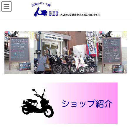
コ
ナ
ン
ビ
テ
ゲ
ン
ー
ツ
シ
へ
ョ
ス
ン
キ
に
ッ
移
プ
動