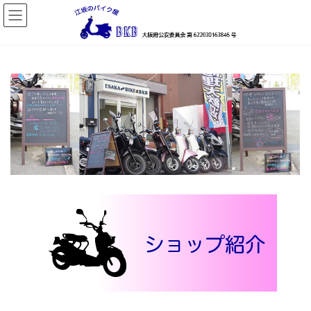
コ
ナ
ン
ビ
テ
ゲ
ン
ー
ツ
シ
へ
ョ
ス
ン
キ
に
ッ
移
プ
動