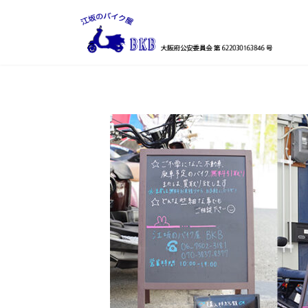
コ
ナ
ン
ビ
テ
ゲ
ン
ー
ツ
シ
へ
ョ
ス
ン
キ
に
ッ
移
プ
動