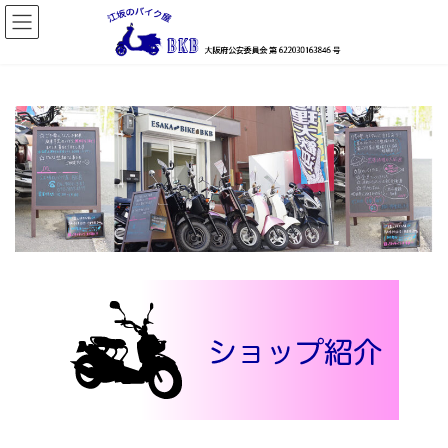
コ
ナ
ン
ビ
テ
ゲ
ン
ー
ツ
シ
へ
ョ
ス
ン
キ
に
ッ
移
プ
動