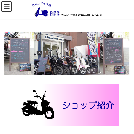
コ
ナ
ン
ビ
テ
ゲ
ン
ー
ツ
シ
へ
ョ
ス
ン
キ
に
ッ
移
プ
動