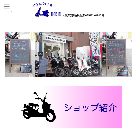
コ
ナ
ン
ビ
テ
ゲ
ン
ー
ツ
シ
へ
ョ
ス
ン
キ
に
ッ
移
プ
動