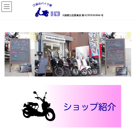
コ
ナ
ン
ビ
テ
ゲ
ン
ー
ツ
シ
へ
ョ
ス
ン
キ
に
ッ
移
プ
動