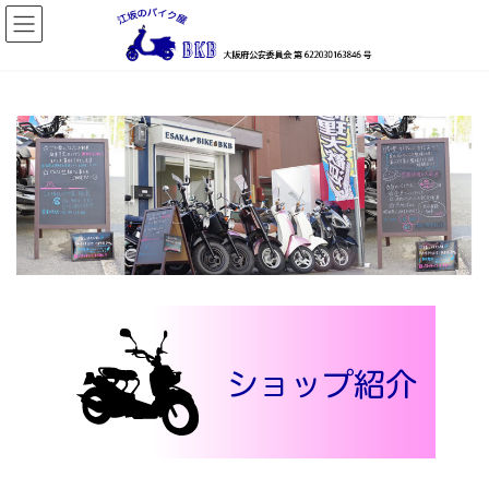
コ
ナ
ン
ビ
テ
ゲ
ン
ー
ツ
シ
へ
ョ
ス
ン
キ
に
ッ
移
プ
動