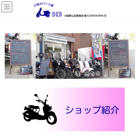
コ
ナ
ン
ビ
テ
ゲ
ン
ー
ツ
シ
へ
ョ
ス
ン
キ
に
ッ
移
プ
動