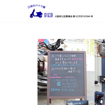
コ
ナ
ン
ビ
テ
ゲ
ン
ー
ツ
シ
へ
ョ
ス
ン
キ
に
ッ
移
プ
動