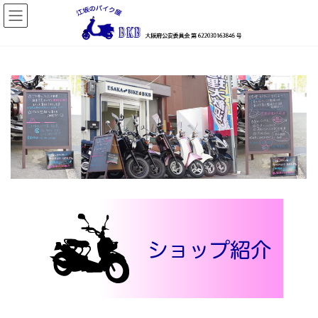
コ
ナ
ン
ビ
テ
ゲ
ン
ー
ツ
シ
へ
ョ
ス
ン
キ
に
ッ
移
プ
動