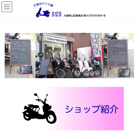
コ
ナ
ン
ビ
テ
ゲ
ン
ー
ツ
シ
へ
ョ
ス
ン
キ
に
ッ
移
プ
動