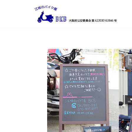
コ
ナ
ン
ビ
テ
ゲ
ン
ー
ツ
シ
へ
ョ
ス
ン
キ
に
ッ
移
プ
動