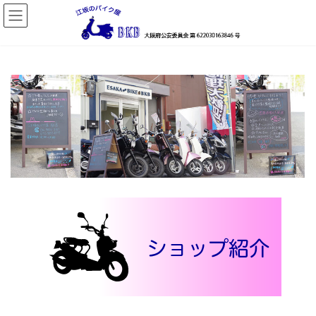
コ
ナ
ン
ビ
テ
ゲ
ン
ー
ツ
シ
へ
ョ
ス
ン
キ
に
ッ
移
プ
動