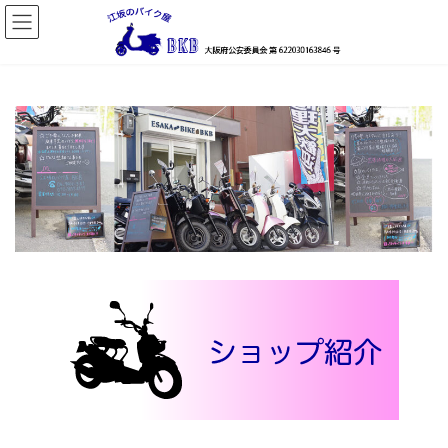
コ
ナ
ン
ビ
テ
ゲ
ン
ー
ツ
シ
へ
ョ
ス
ン
キ
に
ッ
移
プ
動