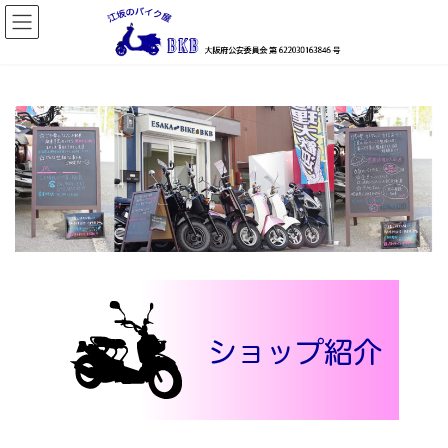
コ
ナ
ン
ビ
テ
ゲ
ン
ー
ツ
シ
へ
ョ
ス
ン
キ
に
ッ
移
プ
動