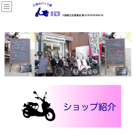
コ
ナ
ン
ビ
テ
ゲ
ン
ー
ツ
シ
へ
ョ
ス
ン
キ
に
ッ
移
プ
動