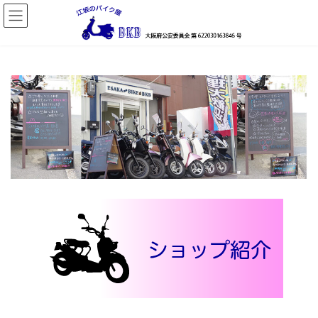
コ
ナ
ン
ビ
テ
ゲ
ン
ー
ツ
シ
へ
ョ
ス
ン
キ
に
ッ
移
プ
動