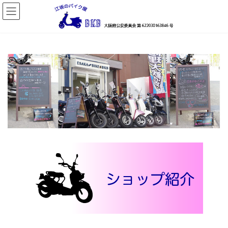
コ
ナ
ン
ビ
テ
ゲ
ン
ー
ツ
シ
へ
ョ
ス
ン
キ
に
ッ
移
プ
動