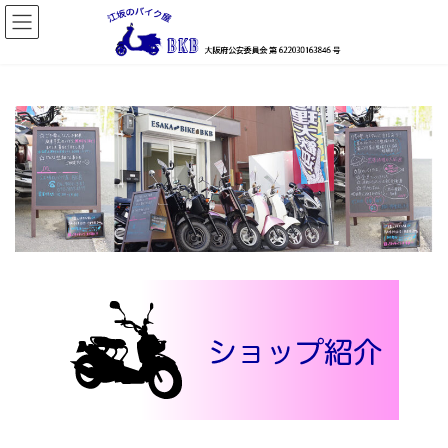
コ
ナ
ン
ビ
テ
ゲ
ン
ー
ツ
シ
へ
ョ
ス
ン
キ
に
ッ
移
プ
動