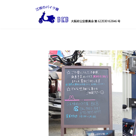
コ
ナ
ン
ビ
テ
ゲ
ン
ー
ツ
シ
へ
ョ
ス
ン
キ
に
ッ
移
プ
動