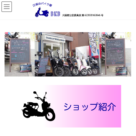
コ
ナ
ン
ビ
テ
ゲ
ン
ー
ツ
シ
へ
ョ
ス
ン
キ
に
ッ
移
プ
動