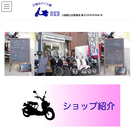
コ
ナ
ン
ビ
テ
ゲ
ン
ー
ツ
シ
へ
ョ
ス
ン
キ
に
ッ
移
プ
動