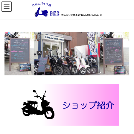
コ
ナ
ン
ビ
テ
ゲ
ン
ー
ツ
シ
へ
ョ
ス
ン
キ
に
ッ
移
プ
動