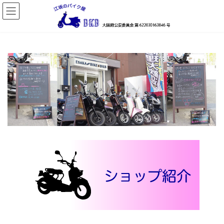
コ
ナ
ン
ビ
テ
ゲ
ン
ー
ツ
シ
へ
ョ
ス
ン
キ
に
ッ
移
プ
動