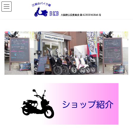
コ
ナ
ン
ビ
テ
ゲ
ン
ー
ツ
シ
へ
ョ
ス
ン
キ
に
ッ
移
プ
動