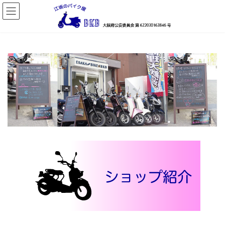
コ
ナ
ン
ビ
テ
ゲ
ン
ー
ツ
シ
へ
ョ
ス
ン
キ
に
ッ
移
プ
動