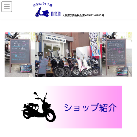
コ
ナ
ン
ビ
テ
ゲ
ン
ー
ツ
シ
へ
ョ
ス
ン
キ
に
ッ
移
プ
動